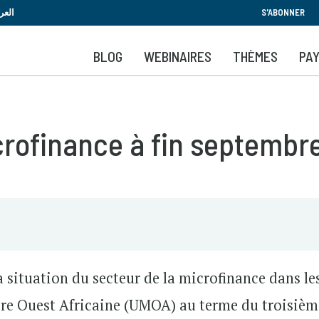
Aller
العر
S'ABONNER
au
contenu
BLOG
WEBINAIRES
THÈMES
PA
principal
icrofinance à fin septembr
la situation du secteur de la microfinance dans le
re Ouest Africaine (UMOA) au terme du troisièm