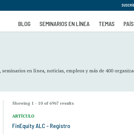
Pasar
SUSCRÍ
al
contenido
BLOG
SEMINARIOS EN LÍNEA
TEMAS
PAÍ
principal
, seminarios en línea, noticias, empleos y más de 400 organiz
Showing 1 - 10 of 6967 results
ARTÍCULO
FinEquity ALC - Registro