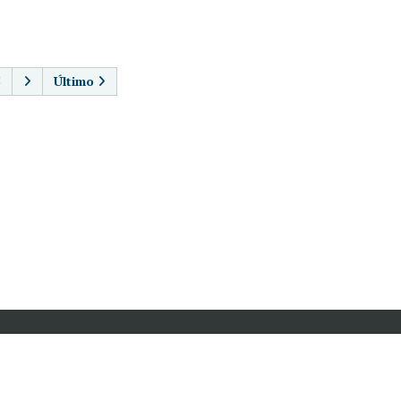
AGINACIÓN
5
Último
en:
SÍGANOS EN: