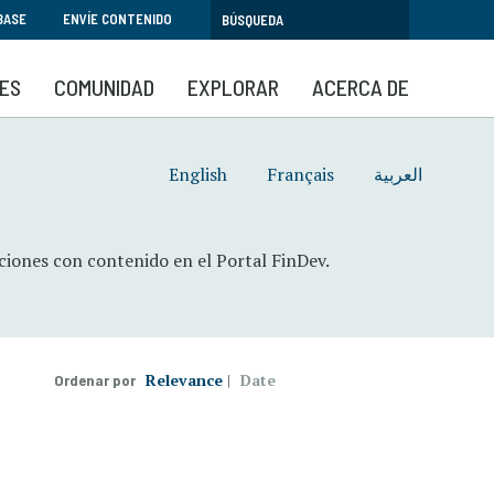
BASE
ENVÍE CONTENIDO
SES
COMUNIDAD
EXPLORAR
ACERCA DE
English
Français
العربية
aciones con contenido en el Portal FinDev.
Relevance
Date
Ordenar por