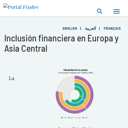
Pasar
al
contenido
principal
ENGLISH
العربية
FRANÇAIS
Inclusión financiera en Europa y
Asia Central
La