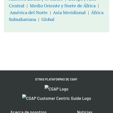
Central
|
Medio Oriente y Norte de África
|
América del Norte
|
Asia Meridional
|
África
Subsahariana
|
Global
OTRAS PLATAFORMAS DE CGAP:
Acerca de nosotros
Noticias