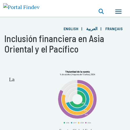
Pasar
al
contenido
principal
ENGLISH
العربية
FRANÇAIS
Inclusión financiera en Asia
Oriental y el Pacífico
La