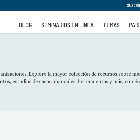
Pasar
SUSCRÍ
al
contenido
BLOG
SEMINARIOS EN LÍNEA
TEMAS
PAÍ
principal
anizaciones. Explore la mayor colección de recursos sobre mi
ntos, estudios de casos, manuales, herramientas y más, con én