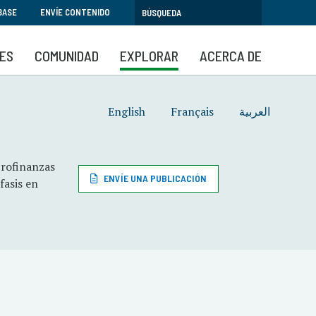
BASE
ENVÍE CONTENIDO
SES
COMUNIDAD
EXPLORAR
ACERCA DE
English
Français
العربية
crofinanzas
ENVÍE UNA PUBLICACIÓN
fasis en