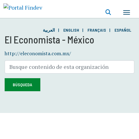
Pasar
al
contenido
principal
العربية
ENGLISH
FRANÇAIS
ESPAÑOL
El Economista - México
http://eleconomista.com.mx/
BÚSQUEDA