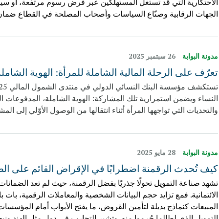
الاحتكارية التي قد تستغل المستهلكين عبر فرض رسوم مرتفعة، أو سي
الجهات الرقابية وصنّاع السياسات وأصحاب المصلحة في القطاع ضمان 
مدونة البوابة
26 سبتمبر 2025
تعرّف على الرحلة المالية الشاملة للمرأة: الهوية الشام
النساء ويضمن استمرارية تلك المشاركة: الهوية الشاملة، المدفوعات
والتحديات التي تواجهها المرأة أثناء انتقالها من الوصول الأوّلي إلى ا
مدونة البوابة
28 مايو 2025
كيف تُحدث الرقمنة اضطرابًا في الإقراض القائم على ال
تشهد صناعة التمويل تحولًا جذريًا بفضل الرقمنة، حيث لم تعد الضمانات ا
الائتمانية. فمع تزايد حجم البيانات الشخصية والمعاملات الرقمية، بات 
المبيعات كنماذج بديلة لتأمين القروض، ما يفتح الأبواب أمام المؤسس
التمويل الذي لطالما حُرِموا منه. وتشير التجارب في دول مثل الهند وني