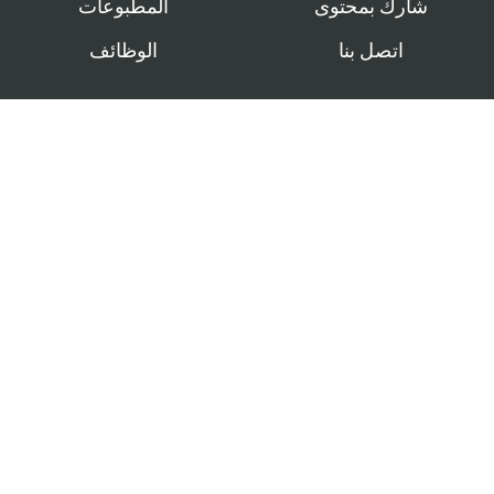
شارك بمحتوى
المطبوعات
اتصل بنا
الوظائف
اطلع على منصات البوابة باللغات:
English
Français
Español
تابعونا على:
المزيد عن الندوات القادمة وآخر الأخبار والمطبوعات.
اشترك