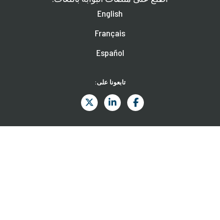
English
Français
Español
تابعونا على:
المزيد عن الندوات القادمة وآخر الأخبار والمطبوعات.
اشترك
جميع الحقوق محفوظة للمجموعة الاستشارية لمساعدة الفقراء © 2026 CGAP.
شروط الاستخدام
سياسة الخصوصية